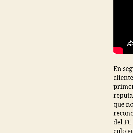
En seg
client
primer
reputa
que no
recono
del FC
culo e