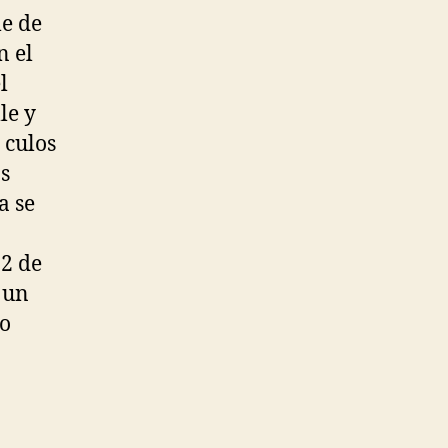
le de
n el
l
le y
 culos
os
a se
12 de
n un
to