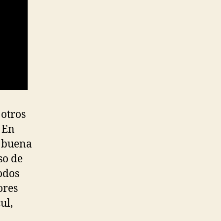
 otros
. En
e buena
so de
odos
ores
ul,