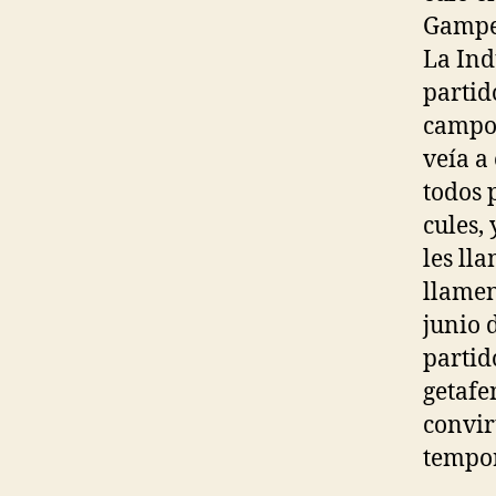
Gamper
La Ind
partid
campo,
veía a
todos p
cules,
les lla
llamen
junio 
partid
getafe
convir
tempo