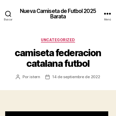
Nueva Camiseta de Futbol 2025
Barata
Buscar
Menú
Categorías
UNCATEGORIZED
camiseta federacion
catalana futbol
Por
istern
14 de septiembre de 2022
Autor
Fecha
de
de
la
la
entrada
entrada