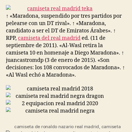
la
la
entrada
entrada
↑ «Maradona, suspendido por tres partidos por
pelearse con un DT rival». ↑ «Maradona,
candidato a ser el DT de Emiratos Árabes». ↑
RPP,
camiseta del real madrid
ed. (11 de
septiembre de 2011). «Al-Wasl retira la
camiseta 10 en homenaje a Diego Maradona». ↑
juancastromdp (3 de enero de 2015). «Son
decisiones: los 108 convocados de Maradona». ↑
«Al Wasl echó a Maradona».
camiseta de ronaldo nazario real madrid
,
camiseta