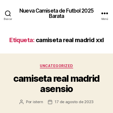
Nueva Camiseta de Futbol 2025
Barata
Buscar
Menú
Etiqueta:
camiseta real madrid xxl
Categorías
UNCATEGORIZED
camiseta real madrid
asensio
Por
istern
17 de agosto de 2023
Autor
Fecha
de
de