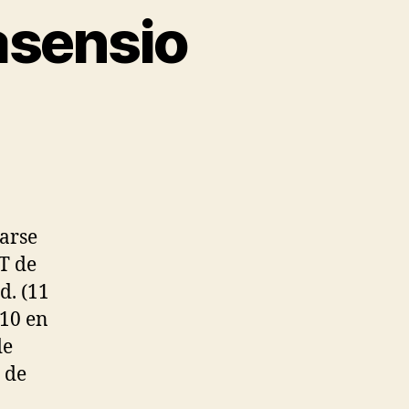
asensio
arse
T de
d. (11
 10 en
de
 de