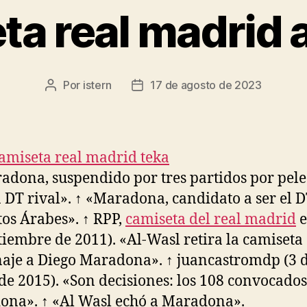
ta real madrid 
Por
istern
17 de agosto de 2023
Autor
Fecha
de
de
la
la
entrada
entrada
adona, suspendido por tres partidos por pele
 DT rival». ↑ «Maradona, candidato a ser el D
os Árabes». ↑ RPP,
camiseta del real madrid
e
tiembre de 2011). «Al-Wasl retira la camiseta
je a Diego Maradona». ↑ juancastromdp (3 
de 2015). «Son decisiones: los 108 convocados
na». ↑ «Al Wasl echó a Maradona».