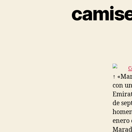
camise
↑ «Mar
con un
Emirat
de sep
homena
enero 
Marado