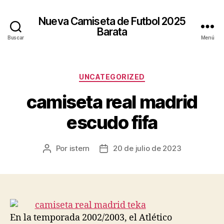
Nueva Camiseta de Futbol 2025
Barata
Buscar
Menú
Categorías
UNCATEGORIZED
camiseta real madrid
escudo fifa
Por
istern
20 de julio de 2023
Autor
Fecha
de
de
la
la
entrada
entrada
En la temporada 2002/2003, el Atlético