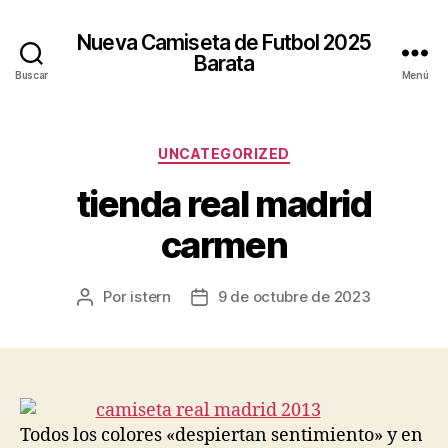
Nueva Camiseta de Futbol 2025
Barata
Buscar
Menú
Categorías
UNCATEGORIZED
tienda real madrid
carmen
Por
istern
9 de octubre de 2023
Autor
Fecha
de
de
la
la
entrada
entrada
Todos los colores «despiertan sentimiento» y en