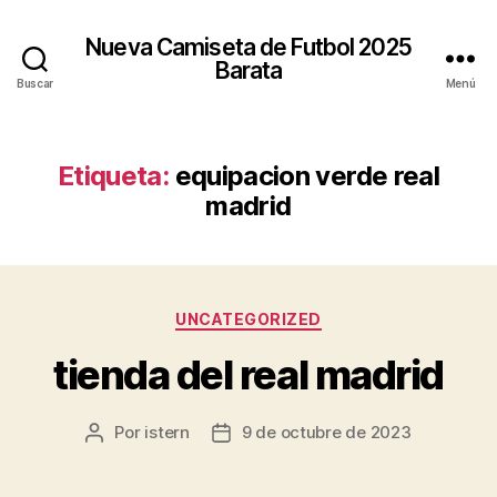
Nueva Camiseta de Futbol 2025
Barata
Buscar
Menú
Etiqueta:
equipacion verde real
madrid
Categorías
UNCATEGORIZED
tienda del real madrid
Por
istern
9 de octubre de 2023
Autor
Fecha
de
de
la
la