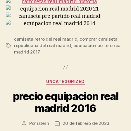
camiseta retro del real madrid
,
comprar camiseta
republicana del real madrid
,
equipacion portero real
Etiquetas
madrid 2017
Categorías
UNCATEGORIZED
precio equipacion real
madrid 2016
Por
istern
20 de febrero de 2023
Autor
Fecha
de
de