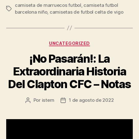
camiseta de marruecos futbol
,
camiseta futbol
Etiquetas
barcelona niño
,
camisetas de futbol celta de vigo
Categorías
UNCATEGORIZED
¡No Pasarán!: La
Extraordinaria Historia
Del Clapton CFC – Notas
Por
istern
1 de agosto de 2022
Autor
Fecha
de
de
la
la
entrada
entrada