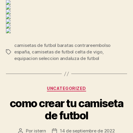
camisetas de futbol baratas contrareembolso
españa
,
camisetas de futbol celta de vigo
,
Etiquetas
equipacion seleccion andaluza de futbol
Categorías
UNCATEGORIZED
como crear tu camiseta
de futbol
Por
istern
14 de septiembre de 2022
Autor
Fecha