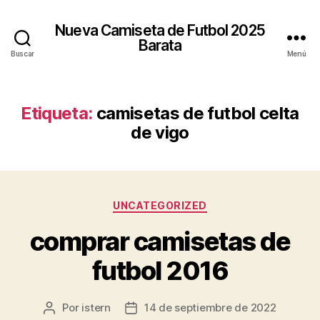
Nueva Camiseta de Futbol 2025
Barata
Buscar
Menú
Etiqueta:
camisetas de futbol celta
de vigo
Categorías
UNCATEGORIZED
comprar camisetas de
futbol 2016
Por
istern
14 de septiembre de 2022
Autor
Fecha