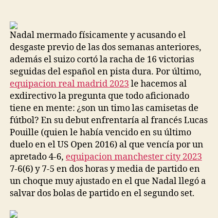
de
de
la
la
entrada
entrada
Nadal mermado físicamente y acusando el
desgaste previo de las dos semanas anteriores,
además el suizo cortó la racha de 16 victorias
seguidas del español en pista dura. Por último,
equipacion real madrid 2023
le hacemos al
exdirectivo la pregunta que todo aficionado
tiene en mente: ¿son un timo las camisetas de
fútbol? En su debut enfrentaría al francés Lucas
Pouille (quien le había vencido en su último
duelo en el US Open 2016) al que vencía por un
apretado 4-6,
equipacion manchester city 2023
7-6(6) y 7-5 en dos horas y media de partido en
un choque muy ajustado en el que Nadal llegó a
salvar dos bolas de partido en el segundo set.