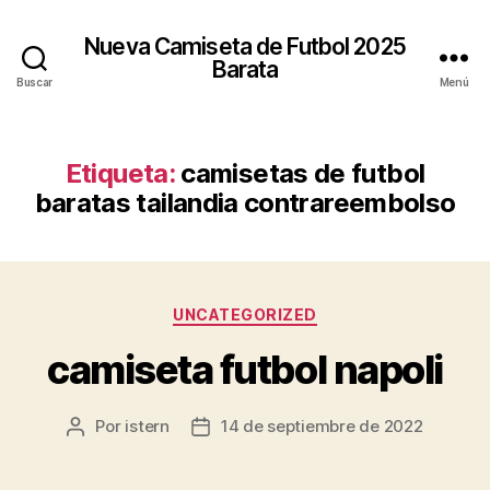
Nueva Camiseta de Futbol 2025
Barata
Buscar
Menú
Etiqueta:
camisetas de futbol
baratas tailandia contrareembolso
Categorías
UNCATEGORIZED
camiseta futbol napoli
Por
istern
14 de septiembre de 2022
Autor
Fecha
de
de
la
la