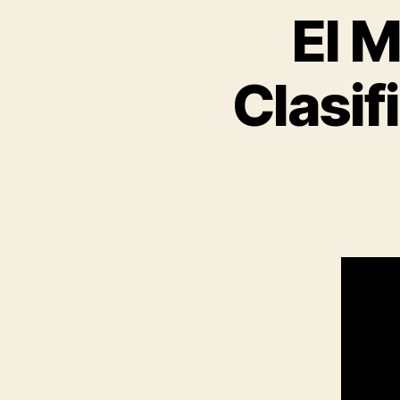
El M
Clasif