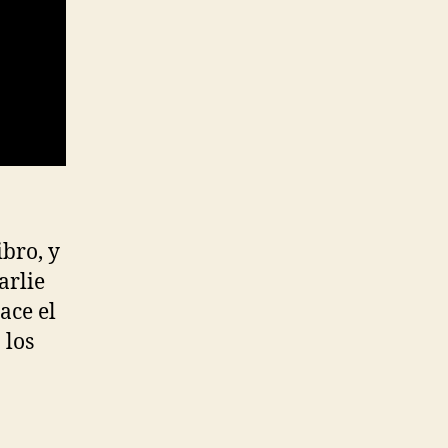
ibro, y
arlie
ace el
 los