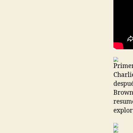
Primer
Charli
despué
Brown 
resume
explor