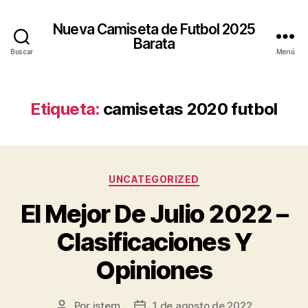
Nueva Camiseta de Futbol 2025
Barata
Buscar
Menú
Etiqueta:
camisetas 2020 futbol
Categorías
UNCATEGORIZED
El Mejor De Julio 2022 –
Clasificaciones Y
Opiniones
Por
istern
1 de agosto de 2022
Autor
Fecha