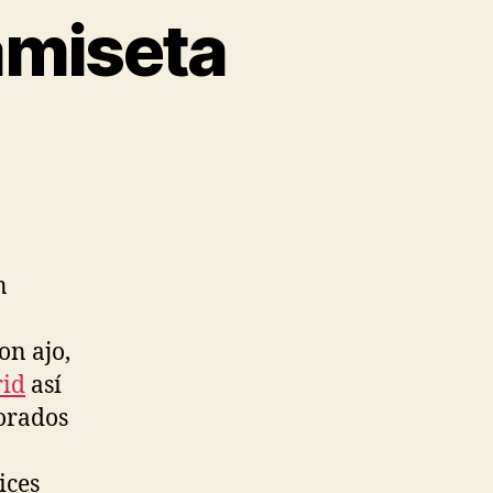
amiseta
n
on ajo,
rid
así
dorados
ices