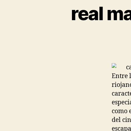
real m
Entre 
riojan
caract
especi
como e
del ci
escapa