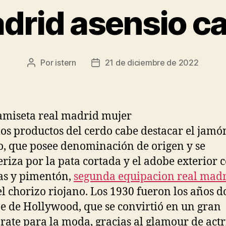
adrid asensio c
Por
istern
21 de diciembre de 2022
Autor
Fecha
de
de
la
la
entrada
entrada
los productos del cerdo cabe destacar el jamó
o, que posee denominación de origen y se
eriza por la pata cortada y el adobe exterior c
as y pimentón,
segunda equipacion real mad
l chorizo riojano. Los 1930 fueron los años 
ne de Hollywood, que se convirtió en un gran
rate para la moda, gracias al glamour de actr