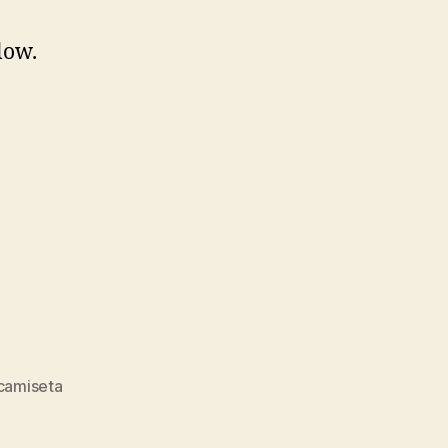
low.
camiseta