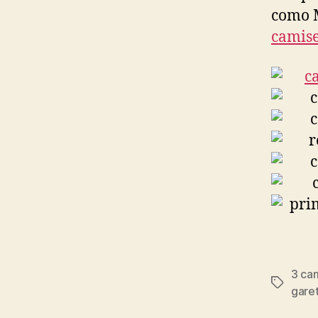
como M
camise
3 ca
Etiqueta
garet