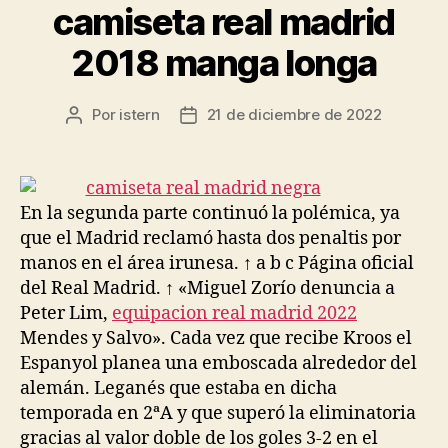
camiseta real madrid
2018 manga longa
Por
istern
21 de diciembre de 2022
Autor
Fecha
de
de
la
la
entrada
entrada
En la segunda parte continuó la polémica, ya
que el Madrid reclamó hasta dos penaltis por
manos en el área irunesa. ↑ a b c Página oficial
del Real Madrid. ↑ «Miguel Zorío denuncia a
Peter Lim,
equipacion real madrid 2022
Mendes y Salvo». Cada vez que recibe Kroos el
Espanyol planea una emboscada alrededor del
alemán. Leganés que estaba en dicha
temporada en 2ªA y que superó la eliminatoria
gracias al valor doble de los goles 3-2 en el