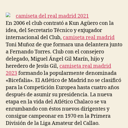
de
de
la
la
entrada
entrada
En 2006 el club contrató a Kun Agüero con la
idea, del Secretario Técnico y exjugador
internacional del Club,
camiseta real madrid
Toni Muñoz de que formara una delantera junto
a Fernando Torres. Club con el consejero
delegado, Miguel Ángel Gil Marín, hijo y
heredero de Jesús Gil,
camiseta real madrid
2023
formando la popularmente denominada
«Bicefalia». El Atlético de Madrid no se clasificó
para la Competición Europea hasta cuatro años
después de asumir su presidencia. La nueva
etapa en la vida del Atlético Chalaco se va
enrumbando con éstos nuevos dirigentes y
consigue campeonar en 1970 en la Primera
División de la Liga Amateur del Callao.