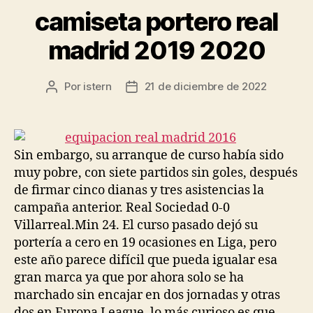
camiseta portero real
madrid 2019 2020
Por
istern
21 de diciembre de 2022
Autor
Fecha
de
de
la
la
entrada
entrada
Sin embargo, su arranque de curso había sido
muy pobre, con siete partidos sin goles, después
de firmar cinco dianas y tres asistencias la
campaña anterior. Real Sociedad 0-0
Villarreal.Min 24. El curso pasado dejó su
portería a cero en 19 ocasiones en Liga, pero
este año parece difícil que pueda igualar esa
gran marca ya que por ahora solo se ha
marchado sin encajar en dos jornadas y otras
dos en Europa League, lo más curioso es que