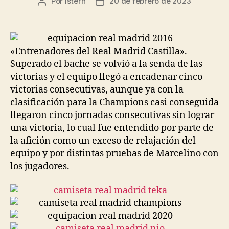
Por
istern
20 de febrero de 2023
Autor
Fecha
de
de
la
la
entrada
entrada
«Entrenadores del Real Madrid Castilla».
Superado el bache se volvió a la senda de las
victorias y el equipo llegó a encadenar cinco
victorias consecutivas, aunque ya con la
clasificación para la Champions casi conseguida
llegaron cinco jornadas consecutivas sin lograr
una victoria, lo cual fue entendido por parte de
la afición como un exceso de relajación del
equipo y por distintas pruebas de Marcelino con
los jugadores.