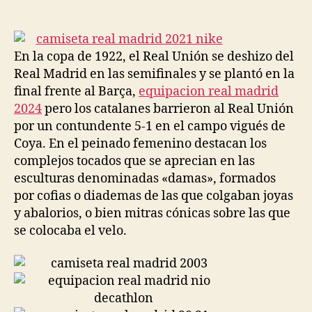
de
de
la
la
entrada
entrada
En la copa de 1922, el Real Unión se deshizo del
Real Madrid en las semifinales y se plantó en la
final frente al Barça,
equipacion real madrid
2024
pero los catalanes barrieron al Real Unión
por un contundente 5-1 en el campo vigués de
Coya. En el peinado femenino destacan los
complejos tocados que se aprecian en las
esculturas denominadas «damas», formados
por cofias o diademas de las que colgaban joyas
y abalorios, o bien mitras cónicas sobre las que
se colocaba el velo.