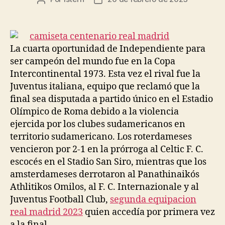
de
de
la
la
entrada
entrada
La cuarta oportunidad de Independiente para
ser campeón del mundo fue en la Copa
Intercontinental 1973. Esta vez el rival fue la
Juventus italiana, equipo que reclamó que la
final sea disputada a partido único en el Estadio
Olímpico de Roma debido a la violencia
ejercida por los clubes sudamericanos en
territorio sudamericano. Los roterdameses
vencieron por 2-1 en la prórroga al Celtic F. C.
escocés en el Stadio San Siro, mientras que los
amsterdameses derrotaron al Panathinaikós
Athlitikos Omilos, al F. C. Internazionale y al
Juventus Football Club,
segunda equipacion
real madrid 2023
quien accedía por primera vez
a la final.