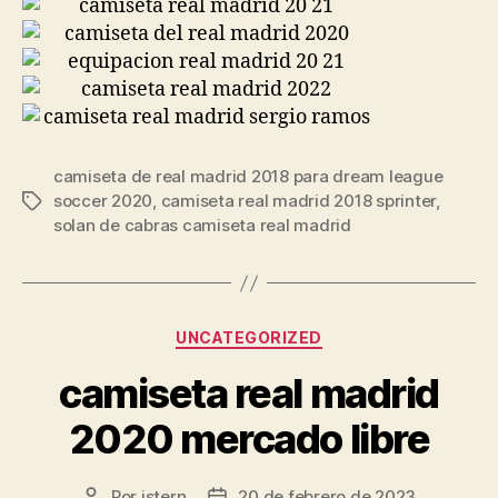
camiseta de real madrid 2018 para dream league
soccer 2020
,
camiseta real madrid 2018 sprinter
,
Etiquetas
solan de cabras camiseta real madrid
Categorías
UNCATEGORIZED
camiseta real madrid
2020 mercado libre
Por
istern
20 de febrero de 2023
Autor
Fecha