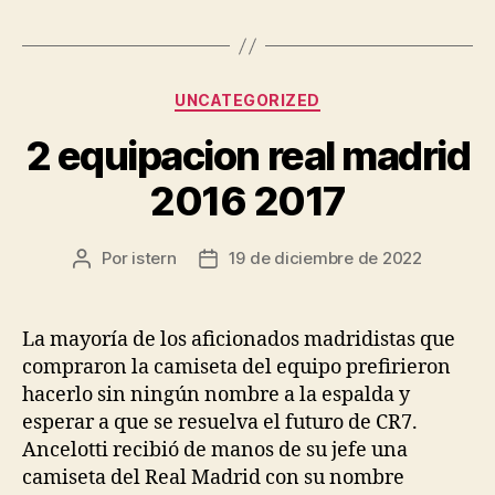
Categorías
UNCATEGORIZED
2 equipacion real madrid
2016 2017
Por
istern
19 de diciembre de 2022
Autor
Fecha
de
de
la
la
entrada
entrada
La mayoría de los aficionados madridistas que
compraron la camiseta del equipo prefirieron
hacerlo sin ningún nombre a la espalda y
esperar a que se resuelva el futuro de CR7.
Ancelotti recibió de manos de su jefe una
camiseta del Real Madrid con su nombre