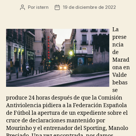
Por
istern
19 de diciembre de 2022
Autor
Fecha
de
de
la
la
entrada
entrada
La
prese
ncia
de
Marad
ona en
Valde
bebas
se
produce 24 horas después de que la Comisión
Antiviolencia pidiera a la Federación Española
de Fútbol la apertura de un expediente sobre el
cruce de declaraciones mantenido por
Mourinho y el entrenador del Sporting, Manolo
Preciado. Una vez encontrada, nos damos