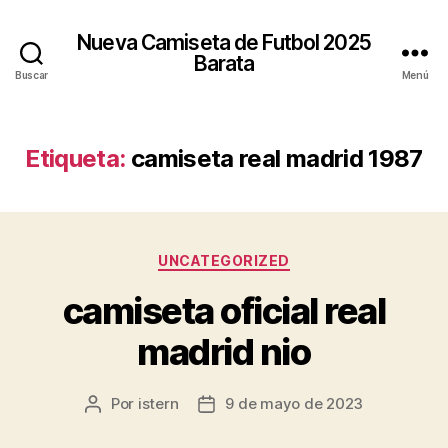
Nueva Camiseta de Futbol 2025
Barata
Buscar
Menú
Etiqueta:
camiseta real madrid 1987
Categorías
UNCATEGORIZED
camiseta oficial real
madrid nio
Por
istern
9 de mayo de 2023
Autor
Fecha
de
de