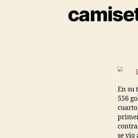
camiset
En su t
556 go
cuarto 
primer
contra
se vio