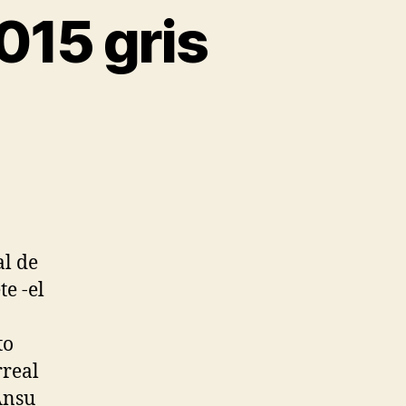
015 gris
al de
te -el
to
rreal
Ansu