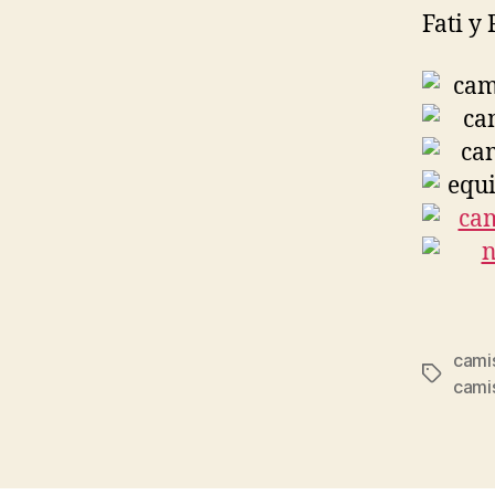
Fati y
camis
Etiqueta
cami