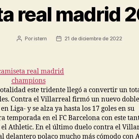
a real madrid 2
Por
istern
21 de diciembre de 2022
Autor
Fecha
de
de
la
la
entrada
entrada
otalidad este tridente llegó a convertir un tot
les. Contra el Villarreal firmó un nuevo doble
en Liga- y se alza ya hasta los 17 goles en su
a temporada en el FC Barcelona con este tan
 el Athletic. En el último duelo contra el Villa
 al delantero polaco mucho más cómodo con 