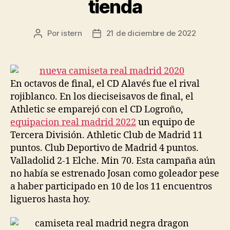
tienda
Por
istern
21 de diciembre de 2022
Autor
Fecha
de
de
la
la
entrada
entrada
En octavos de final, el CD Alavés fue el rival
rojiblanco. En los dieciseisavos de final, el
Athletic se emparejó con el CD Logroño,
equipacion real madrid 2022
un equipo de
Tercera División. Athletic Club de Madrid 11
puntos. Club Deportivo de Madrid 4 puntos.
Valladolid 2-1 Elche. Min 70. Esta campaña aún
no había se estrenado Josan como goleador pese
a haber participado en 10 de los 11 encuentros
ligueros hasta hoy.