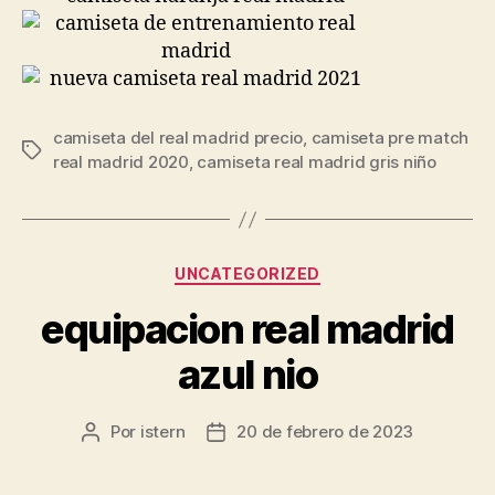
camiseta del real madrid precio
,
camiseta pre match
Etiquetas
real madrid 2020
,
camiseta real madrid gris niño
Categorías
UNCATEGORIZED
equipacion real madrid
azul nio
Por
istern
20 de febrero de 2023
Autor
Fecha
de
de
la
la