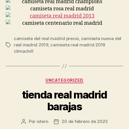
camiseta del real madrid precio
,
camiseta nueva del
real madrid 2019
,
camiseta real madrid 2019
Etiquetas
climachill
Categorías
UNCATEGORIZED
tienda real madrid
barajas
Por
istern
20 de febrero de 2023
Autor
Fecha
de
de