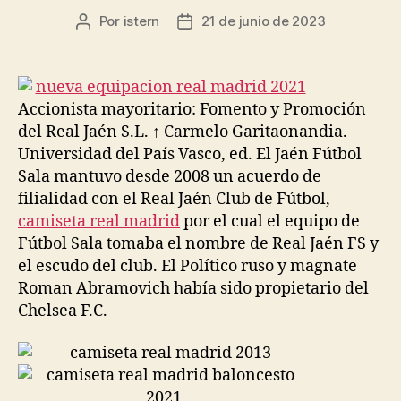
Por
istern
21 de junio de 2023
Autor
Fecha
de
de
la
la
entrada
entrada
Accionista mayoritario: Fomento y Promoción
del Real Jaén S.L. ↑ Carmelo Garitaonandia.
Universidad del País Vasco, ed. El Jaén Fútbol
Sala mantuvo desde 2008 un acuerdo de
filialidad con el Real Jaén Club de Fútbol,
camiseta real madrid
por el cual el equipo de
Fútbol Sala tomaba el nombre de Real Jaén FS y
el escudo del club. El Político ruso y magnate
Roman Abramovich había sido propietario del
Chelsea F.C.