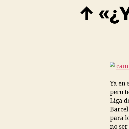
↑ «¿Y
Ya en 
pero t
Liga d
Barcel
para l
no ser