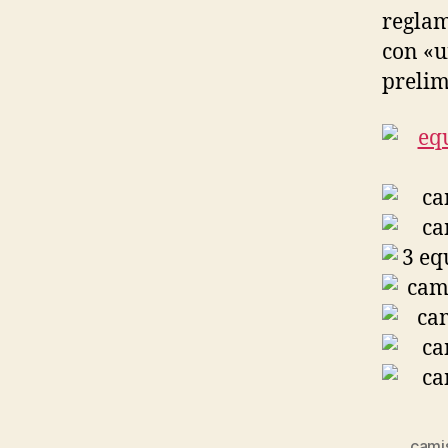
reglam
con «u
prelim
camis