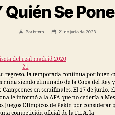
 Quién Se Pone 
Por
istern
21 de junio de 2023
Autor
Fecha
de
de
la
la
entrada
entrada
su regreso, la temporada continua por buen 
ermina siendo eliminado de la Copa del Rey y
e Campeones en semifinales. El 17 de junio, el
ona le informó a la AFA que no cedería a Mes
os Juegos Olímpicos de Pekín por considerar q
 una competición oficial de la FIFA, la