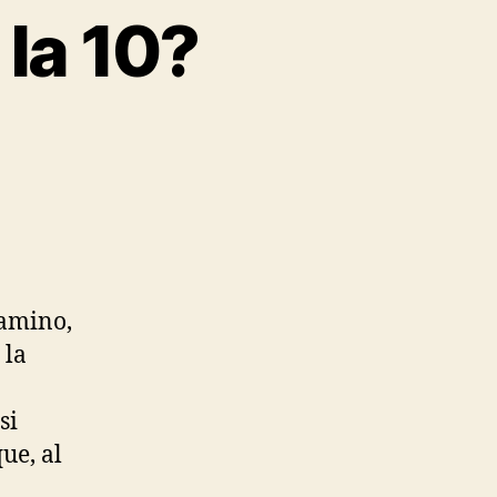
la 10?
camino,
 la
si
ue, al