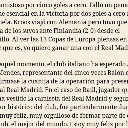
amistoso por cinco goles a cero. Falló un penal
ue esencial en la victoria por dos goles a cero
ela. Kroos viajó con Alemania pero tuvo que 
ia de los suyos ante Finlandia (2-0) desde el
llo. Al ver las 13 Copas de Europa piensas en
 que es, yo quiero ganar una con el Real Mad
aquel momento, el club italiano ha esperado 
Mendes, representante del cinco veces Balón 
firmase la cuantía de la operación para prese
 al Real Madrid. En el caso de Raúl, jugador 
ha vestido la camiseta del Real Madrid y seg
or histórico del club, fue particularmente du
 muy feliz, muy orgulloso de formar parte de 
lub, el mejor del mundo. Estoy muy feliz por 