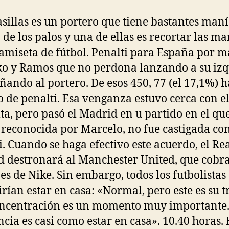
asillas es un portero que tiene bastantes man
 de los palos y una de ellas es recortar las m
camiseta de fútbol. Penalti para España por 
ko y Ramos que no perdona lanzando a su iz
ñando al portero. De esos 450, 77 (el 17,1%) 
o de penalti. Esa venganza estuvo cerca con el
lta, pero pasó el Madrid en u partido en el qu
reconocida por Marcelo, no fue castigada co
i. Cuando se haga efectivo este acuerdo, el Re
 destronará al Manchester United, que cobr
es de Nike. Sin embargo, todos los futbolistas
irían estar en casa: «Normal, pero este es su t
oncentración es un momento muy importante.
ncia es casi como estar en casa». 10.40 horas. 