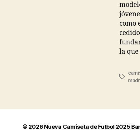
modelo
jóvene
como e
cedido
fundam
la que
cami
Etiqueta
madr
© 2026
Nueva Camiseta de Futbol 2025 Ba