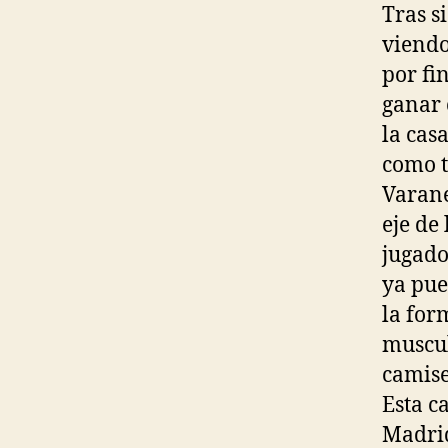
Tras s
viendo
por fi
ganar 
la cas
como t
Varane
eje de 
jugado
ya pue
la for
muscul
camise
Esta c
Madrid