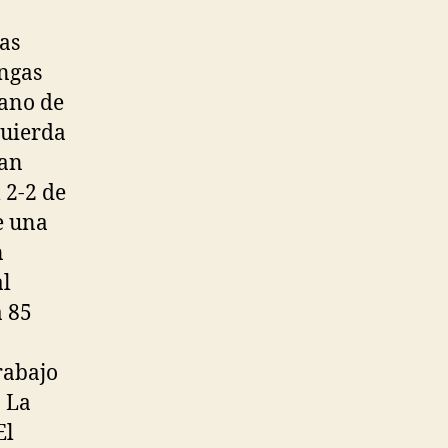
ías
angas
mano de
quierda
han
 2-2 de
e una
n
al
a 85
rabajo
 La
El