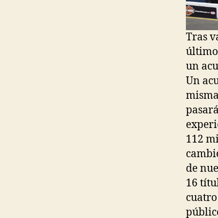
Tras v
último
un acu
Un acu
misma 
pasará
experi
112 mi
cambie
de nue
16 tít
cuatro
públic