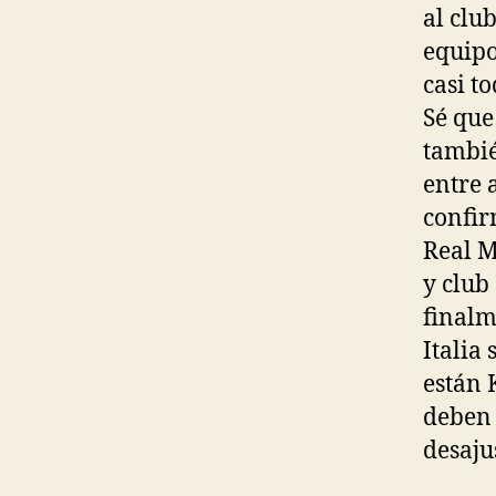
al clu
equipo
casi t
Sé que
tambié
entre 
confir
Real M
y club
finalm
Italia 
están 
deben 
desaju