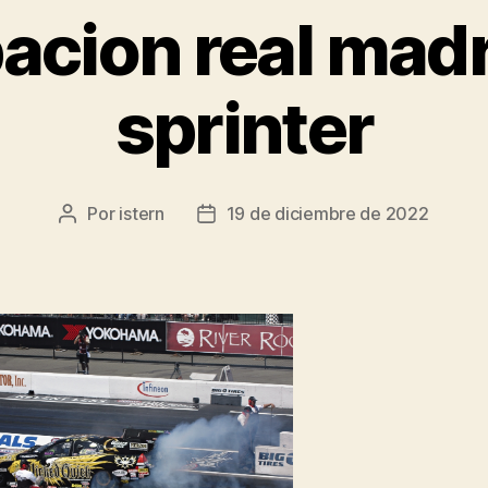
acion real madr
sprinter
Por
istern
19 de diciembre de 2022
Autor
Fecha
de
de
la
la
entrada
entrada