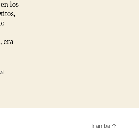
en los
itos,
do
, era
al
Ir arriba
↑