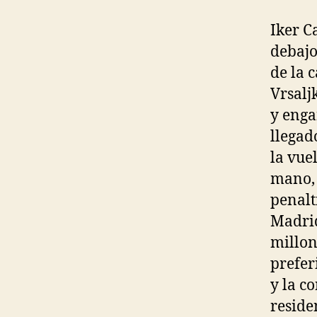
Iker C
debajo
de la 
Vrsalj
y enga
llegad
la vue
mano, 
penalt
Madrid
millon
prefer
y la c
reside