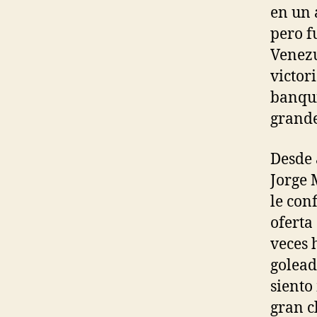
en un 
pero f
Venezu
victor
banqui
grande
Desde 
Jorge 
le con
oferta
veces 
golead
siento
gran c