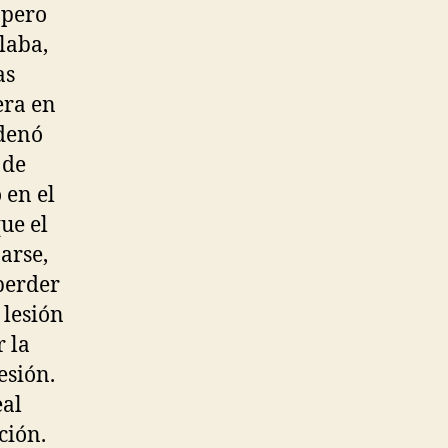
 pero
laba,
as
era en
adenó
 de
 en el
que el
narse,
perder
 lesión
r la
esión.
eal
ción.