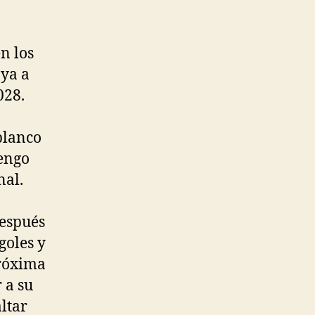
n los
 ya a
028.
blanco
tengo
nal.
después
goles y
próxima
 a su
ltar