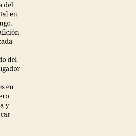
a del
tal en
engo.
afición
cada
do del
jugador
es en
Pero
a y
ocar