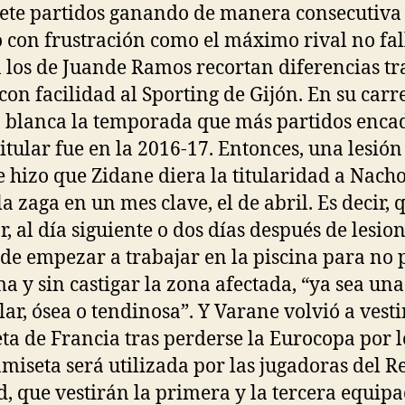
iete partidos ganando de manera consecutiva
 con frustración como el máximo rival no fal
n los de Juande Ramos recortan diferencias tr
con facilidad al Sporting de Gijón. En su carr
a blanca la temporada que más partidos enc
itular fue en la 2016-17. Entonces, una lesión
 hizo que Zidane diera la titularidad a Nacho
la zaga en un mes clave, el de abril. Es decir, 
r, al día siguiente o dos días después de lesio
de empezar a trabajar en la piscina para no 
ma y sin castigar la zona afectada, “ya sea una
ar, ósea o tendinosa”. Y Varane volvió a vesti
ta de Francia tras perderse la Eurocopa por l
amiseta será utilizada por las jugadoras del R
, que vestirán la primera y la tercera equipa