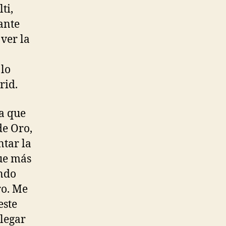
ti,
 ante
ver la
 lo
rid.
a que
de Oro,
ntar la
que más
undo
ro. Me
este
llegar