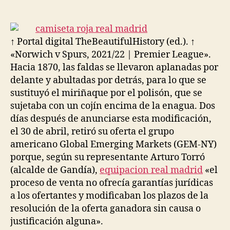
de
de
la
la
entrada
entrada
↑ Portal digital TheBeautifulHistory (ed.). ↑
«Norwich v Spurs, 2021/22 | Premier League».
Hacia 1870, las faldas se llevaron aplanadas por
delante y abultadas por detrás, para lo que se
sustituyó el miriñaque por el polisón, que se
sujetaba con un cojín encima de la enagua. Dos
días después de anunciarse esta modificación,
el 30 de abril, retiró su oferta el grupo
americano Global Emerging Markets (GEM-NY)
porque, según su representante Arturo Torró
(alcalde de Gandía),
equipacion real madrid
«el
proceso de venta no ofrecía garantías jurídicas
a los ofertantes y modificaban los plazos de la
resolución de la oferta ganadora sin causa o
justificación alguna».