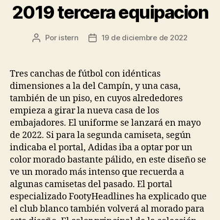
2019 tercera equipacion
Por
istern
19 de diciembre de 2022
Autor
Fecha
de
de
la
la
entrada
entrada
Tres canchas de fútbol con idénticas
dimensiones a la del Campín, y una casa,
también de un piso, en cuyos alrededores
empieza a girar la nueva casa de los
embajadores. El uniforme se lanzará en mayo
de 2022. Si para la segunda camiseta, según
indicaba el portal, Adidas iba a optar por un
color morado bastante pálido, en este diseño se
ve un morado más intenso que recuerda a
algunas camisetas del pasado. El portal
especializado FootyHeadlines ha explicado que
el club blanco también volverá al morado para