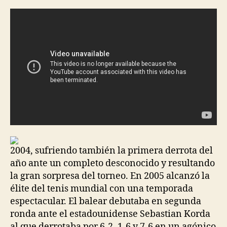
la
la
entrada
entrada
2004, sufriendo también la primera derrota del
año ante un completo desconocido y resultando
la gran sorpresa del torneo. En 2005 alcanzó la
élite del tenis mundial con una temporada
espectacular. El balear debutaba en segunda
ronda ante el estadounidense Sebastian Korda
al que derrotaba por 6-2, 1-6 y 7-6 en un agónico