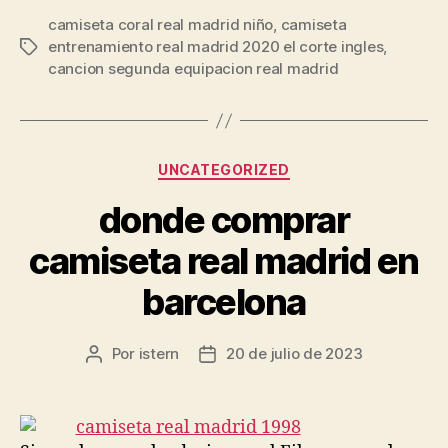
camiseta coral real madrid niño
,
camiseta
entrenamiento real madrid 2020 el corte ingles
,
Etiquetas
cancion segunda equipacion real madrid
Categorías
UNCATEGORIZED
donde comprar
camiseta real madrid en
barcelona
Por
istern
20 de julio de 2023
Autor
Fecha
de
de
la
la
entrada
entrada