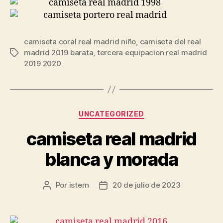
camiseta coral real madrid niño
,
camiseta del real
madrid 2019 barata
,
tercera equipacion real madrid
Etiquetas
2019 2020
Categorías
UNCATEGORIZED
camiseta real madrid
blanca y morada
Por
istern
20 de julio de 2023
Autor
Fecha
de
de
la
la
entrada
entrada