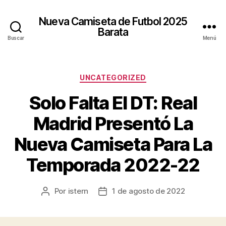
Nueva Camiseta de Futbol 2025
Barata
Buscar
Menú
Categorías
UNCATEGORIZED
Solo Falta El DT: Real
Madrid Presentó La
Nueva Camiseta Para La
Temporada 2022-22
Por
istern
1 de agosto de 2022
Autor
Fecha
de
de
la
la
entrada
entrada