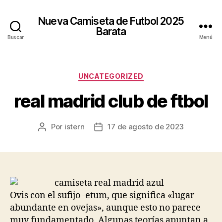
Nueva Camiseta de Futbol 2025
Barata
Buscar
Menú
Categorías
UNCATEGORIZED
real madrid club de ftbol
Por
istern
17 de agosto de 2023
Autor
Fecha
de
de
la
la
entrada
entrada
Ovis con el sufijo -etum, que significa «lugar
abundante en ovejas», aunque esto no parece
muy fundamentado. Algunas teorías apuntan a