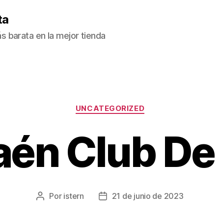
ta
 barata en la mejor tienda
Categorías
UNCATEGORIZED
aén Club De
Por
istern
21 de junio de 2023
Autor
Fecha
de
de