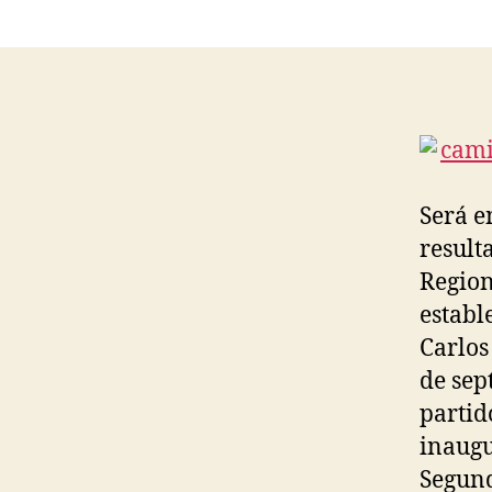
Será e
result
Region
establ
Carlos
de sep
partid
inaugu
Segund