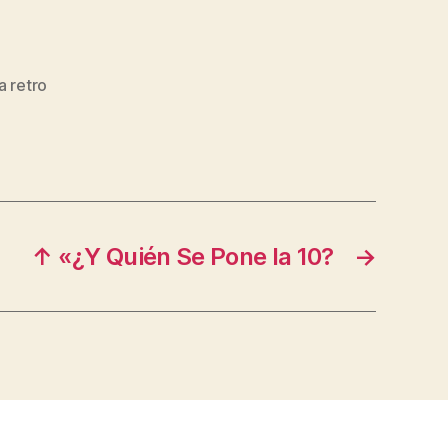
a retro
↑ «¿Y Quién Se Pone la 10?
→