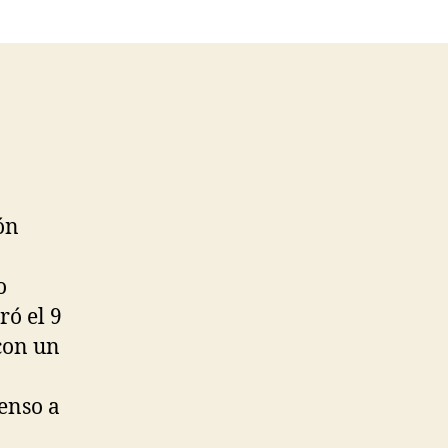
ón
o
ró el 9
con un
censo a