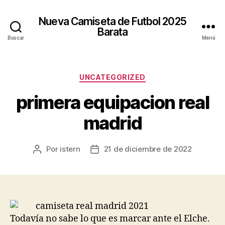
Nueva Camiseta de Futbol 2025
Barata
Buscar
Menú
Categorías
UNCATEGORIZED
primera equipacion real
madrid
Por
istern
21 de diciembre de 2022
Autor
Fecha
de
de
la
la
entrada
entrada
Todavía no sabe lo que es marcar ante el Elche.