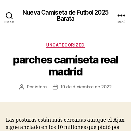
Nueva Camiseta de Futbol 2025
Barata
Buscar
Menú
Categorías
UNCATEGORIZED
parches camiseta real
madrid
Por
istern
19 de diciembre de 2022
Autor
Fecha
de
de
la
la
entrada
entrada
Las posturas están más cercanas aunque el Ajax
sigue anclado en los 10 millones que pidió por