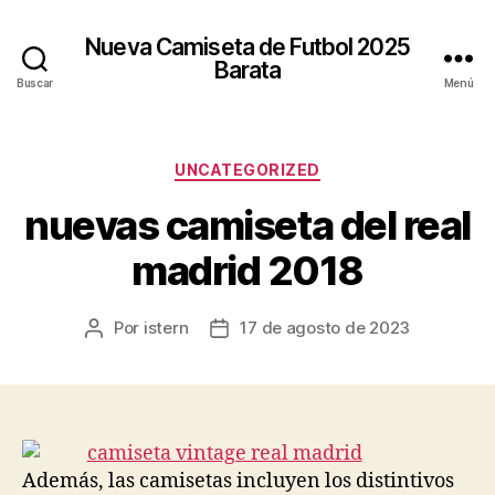
Nueva Camiseta de Futbol 2025
Barata
Buscar
Menú
Categorías
UNCATEGORIZED
nuevas camiseta del real
madrid 2018
Por
istern
17 de agosto de 2023
Autor
Fecha
de
de
la
la
entrada
entrada
Además, las camisetas incluyen los distintivos