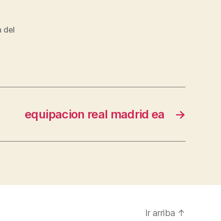
a del
equipacion real madrid ea
→
Ir arriba
↑