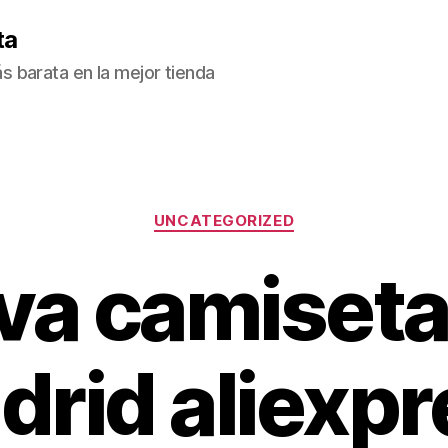
ta
 barata en la mejor tienda
Categorías
UNCATEGORIZED
va camiseta 
drid aliexpr