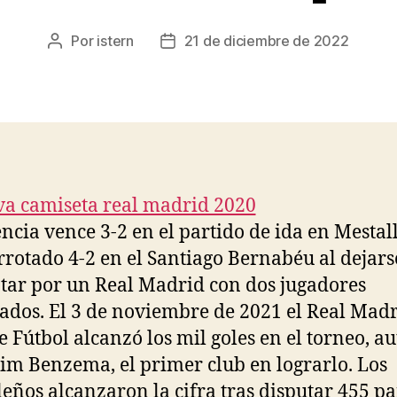
Por
istern
21 de diciembre de 2022
Autor
Fecha
de
de
la
la
entrada
entrada
encia vence 3-2 en el partido de ida en Mestal
rrotado 4-2 en el Santiago Bernabéu al dejars
ar por un Real Madrid con dos jugadores
ados. El 3 de noviembre de 2021 el Real Mad
e Fútbol alcanzó los mil goles en el torneo, au
im Benzema, el primer club en lograrlo. Los
eños alcanzaron la cifra tras disputar 455 pa