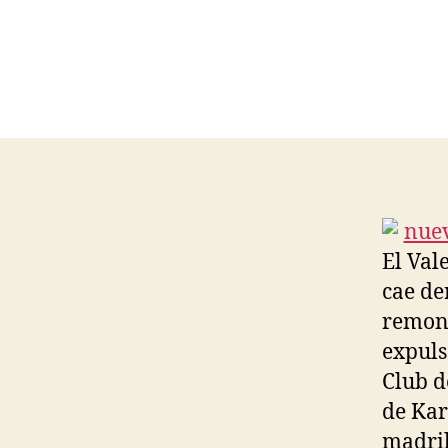
El Val
cae de
remont
expuls
Club d
de Kar
madril