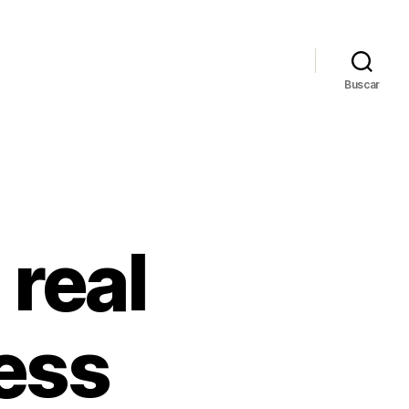
Buscar
real
ess