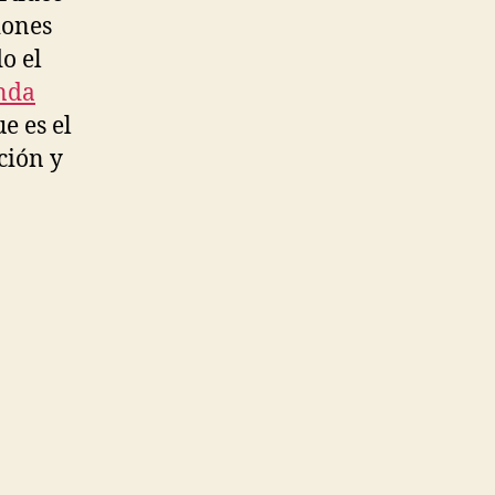
iones
o el
nda
e es el
ción y