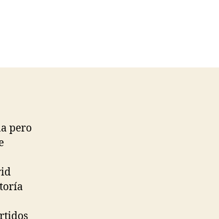
la pero
e
rid
toría
rtidos