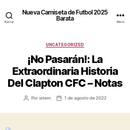
Nueva Camiseta de Futbol 2025
Barata
Buscar
Menú
Categorías
UNCATEGORIZED
¡No Pasarán!: La
Extraordinaria Historia
Del Clapton CFC – Notas
Por
istern
1 de agosto de 2022
Autor
Fecha
de
de
la
la
entrada
entrada