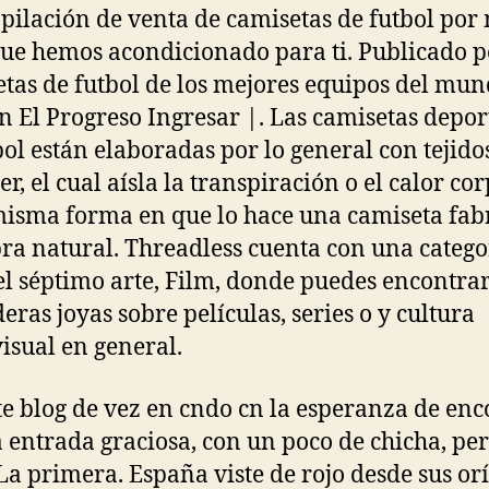
opilación de venta de camisetas de futbol po
que hemos acondicionado para ti. Publicado p
tas de futbol de los mejores equipos del mu
n El Progreso Ingresar |. Las camisetas depor
bol están elaboradas por lo general con tejido
er, el cual aísla la transpiración o el calor co
misma forma en que lo hace una camiseta fab
bra natural. Threadless cuenta con una catego
el séptimo arte, Film, donde puedes encontra
eras joyas sobre películas, series o y cultura
isual en general.
te blog de vez en cndo cn la esperanza de enc
 entrada graciosa, con un poco de chicha, pe
La primera. España viste de rojo desde sus or