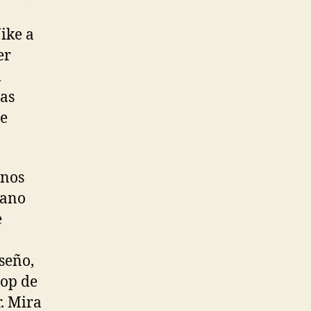
ike a
er
l
tas
de
rnos
rano
e
iseño,
hop de
. Mira