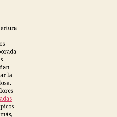
pertura
os
mporada
os
eñan
ar la
losa.
lores
radas
mpicos
emás,