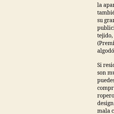
la apa
tambié
su gra
public
tejido
(Premi
algodó
Si res
son mu
puedes
compra
ropero
design
mala c