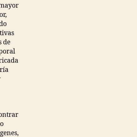
r mayor
or,
ndo
tivas
s de
rporal
ricada
ría
r
ontrar
ro
ígenes,