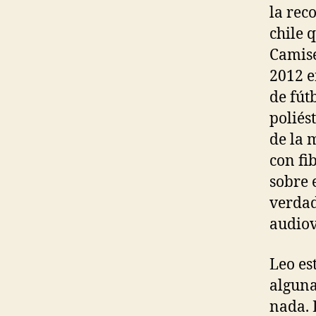
la rec
chile 
Camise
2012 e
de fút
poliést
de la 
con fi
sobre 
verdad
audiov
Leo es
alguna
nada. 