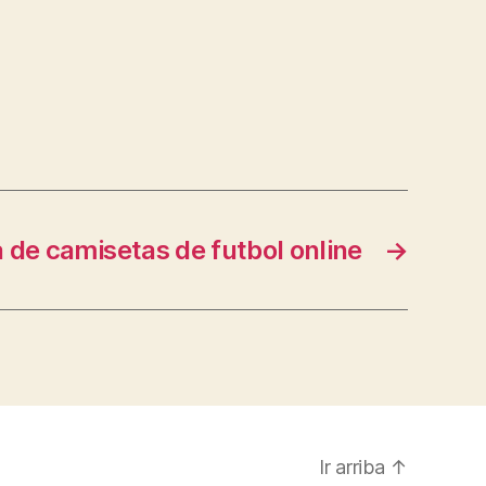
a de camisetas de futbol online
→
Ir arriba
↑