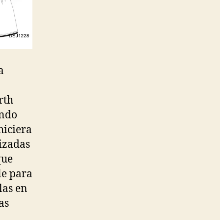
a
rth
undo
hiciera
izadas
que
le para
las en
as