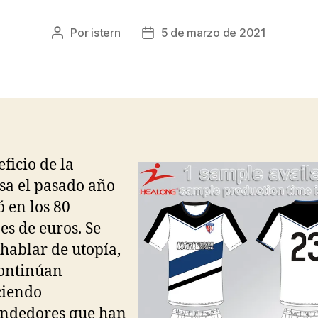
Por
istern
5 de marzo de 2021
Autor
Fecha
de
de
la
la
entrada
entrada
eficio de la
a el pasado año
ó en los 80
es de euros. Se
hablar de utopía,
ontinúan
ciendo
ndedores que han