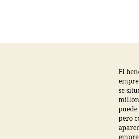
El ben
empres
se situ
millon
puede 
pero c
apare
empre