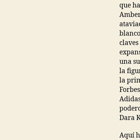
que ha
Ambere
atavia
blanco
claves
expans
una su
la fig
la pri
Forbes
Adidas
podero
Dara K
Aquí 