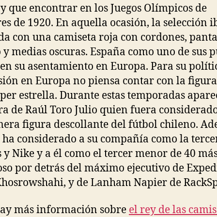
y que encontrar en los Juegos Olímpicos de
s de 1920. En aquella ocasión, la selección i
da con una camiseta roja con cordones, pant
 y medias oscuras. España como uno de sus p
 en su asentamiento en Europa. Para su políti
ión en Europa no piensa contar con la figura
per estrella. Durante estas temporadas apare
ura de Raúl Toro Julio quien fuera considera
mera figura descollante del fútbol chileno. A
 ha considerado a su compañía como la tercer
 y Nike y a él como el tercer menor de 40 má
so por detrás del máximo ejecutivo de Exped
hosrowshahi, y de Lanham Napier de RackSp
hay más información sobre
el rey de las camis