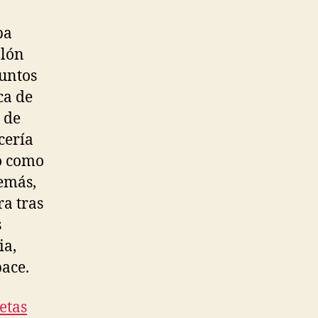
ba
alón
untos
ca de
 de
cería
do como
demás,
a tras
s
ia,
ace.
etas