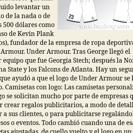
uido levantar un
o de la nada o de
 500 dólares como
caso de Kevin Plank
os), fundador de la empresa de ropa deportiv
Armour. Under Armour. Tras George llegó el
 equipo que fue Georgia Stech; después la No
na State y los Falcons de Atlanta. Hay un seg
 que ayudó a que el logo de Under Armour se 
. Camisetas con logo: Las camisetas personal
go se solicitan mucho por parte de empresas 
r crear regalos publicitarios, a modo de detal
r a sus clientes, o para publicitarse regalándo
sos o eventos. Todo cambió cuando una de es
tas ajustadas, de cuello vuelto y el logo en un