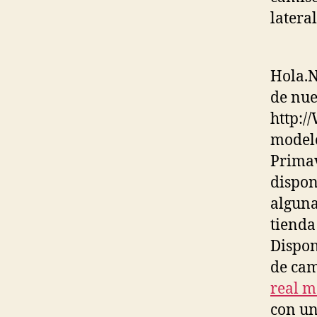
latera
Hola.N
de nue
http:
modelo
Primav
dispon
alguna
tienda
Dispon
de cam
real m
con un