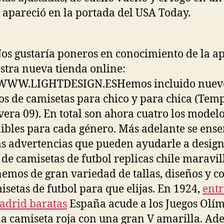
l apareció en la portada del USA Today.
os gustaría poneros en conocimiento de la a
stra nueva tienda online:
//WWW.LIGHTDESIGN.ESHemos incluido nuev
s de camisetas para chico y para chica (Te
era 09). En total son ahora cuatro los model
ibles para cada género. Más adelante se ens
s advertencias que pueden ayudarle a design
 de camisetas de futbol replicas chile maravil
emos de gran variedad de tallas, diseños y co
isetas de futbol para que elijas. En 1924,
ent
adrid baratas
España acude a los Juegos Olí
a camiseta roja con una gran V amarilla. Ad