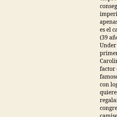
conseg
imperi
apenas
es el 
(39 añ
Under 
primer
Caroli
factor
famoso
con lo
quiere
regala
congre
camise