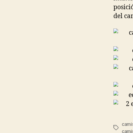
posici
del c
camis
Etiqueta
cami