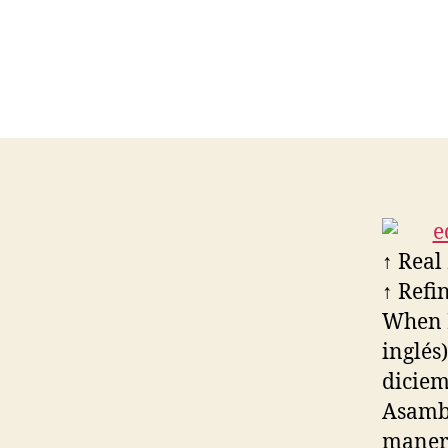
↑ Real
↑ Refi
When I
inglés
diciem
Asambl
manera