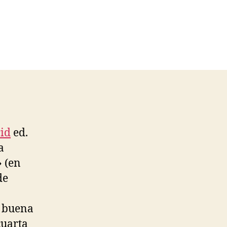
id
ed.
a
 (en
de
e buena
cuarta