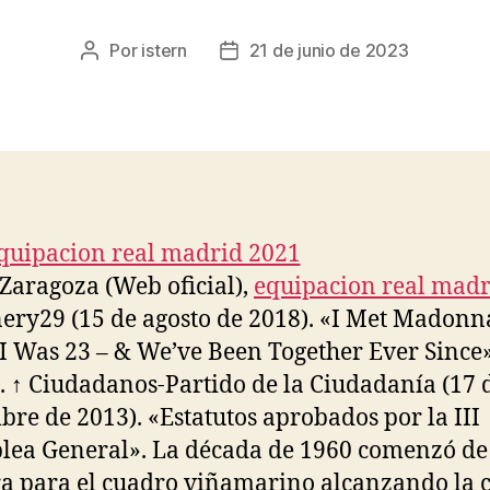
Por
istern
21 de junio de 2023
Autor
Fecha
de
de
la
la
entrada
entrada
 Zaragoza (Web oficial),
equipacion real madr
nery29 (15 de agosto de 2018). «I Met Madonn
 Was 23 – & We’ve Been Together Ever Since»
). ↑ Ciudadanos-Partido de la Ciudadanía (17 
bre de 2013). «Estatutos aprobados por la III
ea General». La década de 1960 comenzó d
 para el cuadro viñamarino alcanzando la 