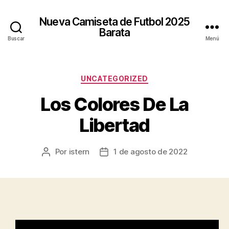
Nueva Camiseta de Futbol 2025
Barata
Buscar
Menú
Categorías
UNCATEGORIZED
Los Colores De La
Libertad
Por
istern
1 de agosto de 2022
Autor
Fecha
de
de
la
la
entrada
entrada