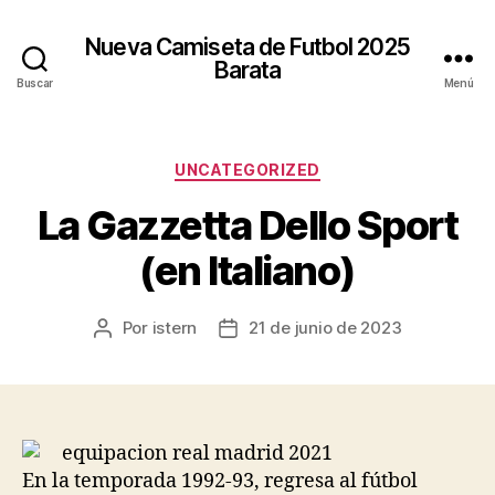
Nueva Camiseta de Futbol 2025
Barata
Buscar
Menú
Categorías
UNCATEGORIZED
La Gazzetta Dello Sport
(en Italiano)
Por
istern
21 de junio de 2023
Autor
Fecha
de
de
la
la
entrada
entrada
En la temporada 1992-93, regresa al fútbol