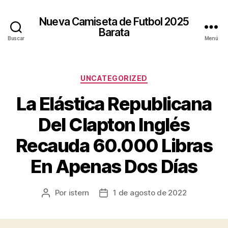
Nueva Camiseta de Futbol 2025
Barata
Buscar
Menú
Categorías
UNCATEGORIZED
La Elástica Republicana
Del Clapton Inglés
Recauda 60.000 Libras
En Apenas Dos Días
Por
istern
1 de agosto de 2022
Autor
Fecha
de
de
la
la
entrada
entrada