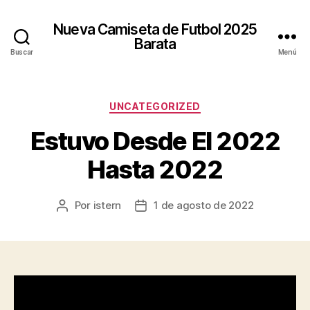
Nueva Camiseta de Futbol 2025
Barata
Buscar
Menú
Categorías
UNCATEGORIZED
Estuvo Desde El 2022
Hasta 2022
Por
istern
1 de agosto de 2022
Autor
Fecha
de
de
la
la
entrada
entrada