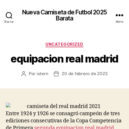
Nueva Camiseta de Futbol 2025
Barata
Buscar
Menú
Categorías
UNCATEGORIZED
equipacion real madrid
Por
istern
20 de febrero de 2023
Autor
Fecha
de
de
la
la
entrada
entrada
Entre 1924 y 1926 se consagró campeón de tres
ediciones consecutivas de la Copa Competencia
de Primera
segunda equipacion real madrid