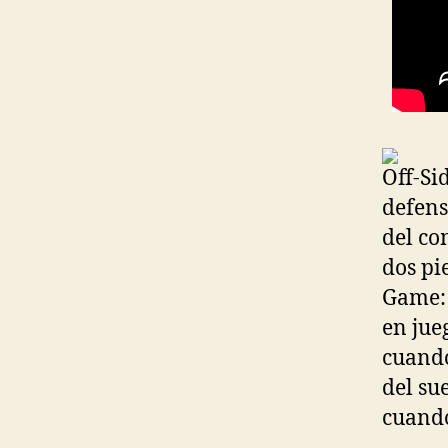
Off-Si
defens
del co
dos pi
Game: 
en jue
cuando
del su
cuando