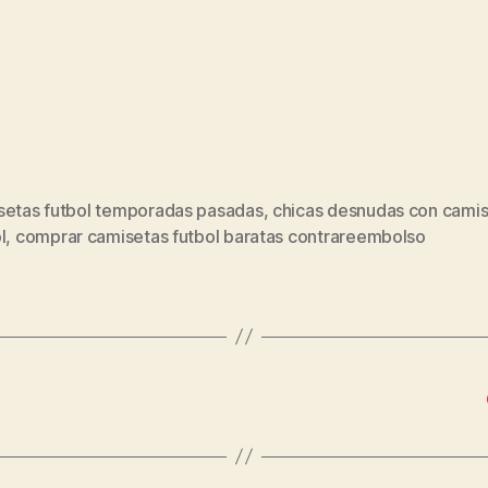
setas futbol temporadas pasadas
,
chicas desnudas con camis
s
l
,
comprar camisetas futbol baratas contrareembolso