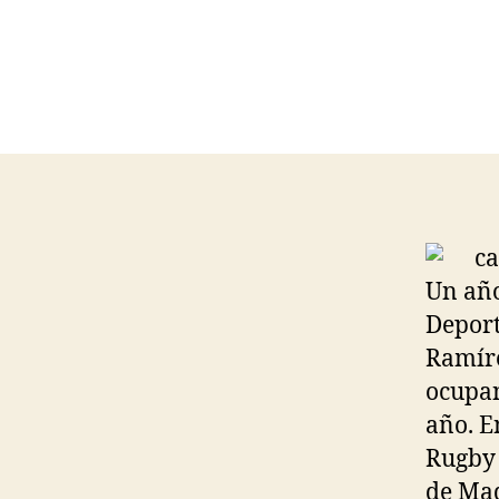
Un año
Deport
Ramíre
ocupan
año. E
Rugby 
de Mad