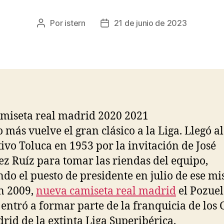
Por
istern
21 de junio de 2023
Autor
Fecha
de
de
la
la
entrada
entrada
 más vuelve el gran clásico a la Liga. Llegó al
ivo Toluca en 1953 por la invitación de José
z Ruíz para tomar las riendas del equipo,
do el puesto de presidente en julio de ese m
n 2009,
nueva camiseta real madrid
el Pozue
entró a formar parte de la franquicia de los 
rid de la extinta Liga Superibérica.