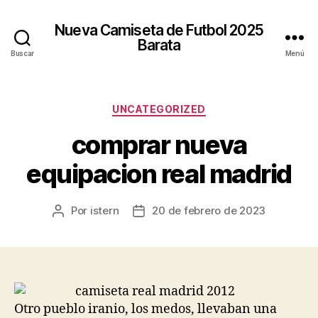
Nueva Camiseta de Futbol 2025
Barata
Buscar
Menú
Categorías
UNCATEGORIZED
comprar nueva
equipacion real madrid
Por
istern
20 de febrero de 2023
Autor
Fecha
de
de
la
la
entrada
entrada
Otro pueblo iranio, los medos, llevaban una