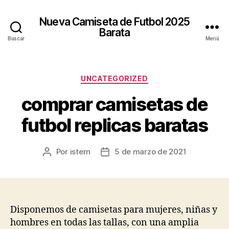
Nueva Camiseta de Futbol 2025
Barata
Buscar
Menú
Categorías
UNCATEGORIZED
comprar camisetas de
futbol replicas baratas
Por
istern
5 de marzo de 2021
Autor
Fecha
de
de
la
la
entrada
entrada
Disponemos de camisetas para mujeres, niñas y
hombres en todas las tallas, con una amplia