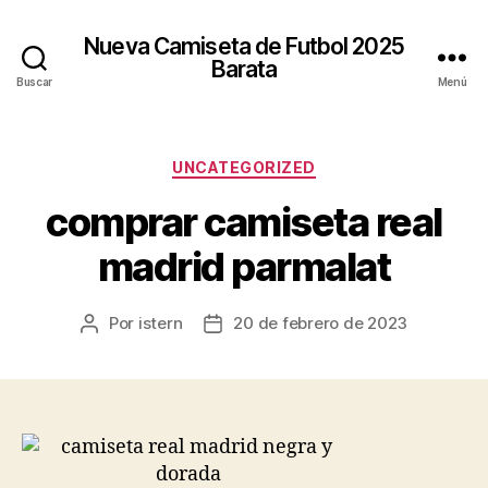
Nueva Camiseta de Futbol 2025
Barata
Buscar
Menú
Categorías
UNCATEGORIZED
comprar camiseta real
madrid parmalat
Por
istern
20 de febrero de 2023
Autor
Fecha
de
de
la
la
entrada
entrada