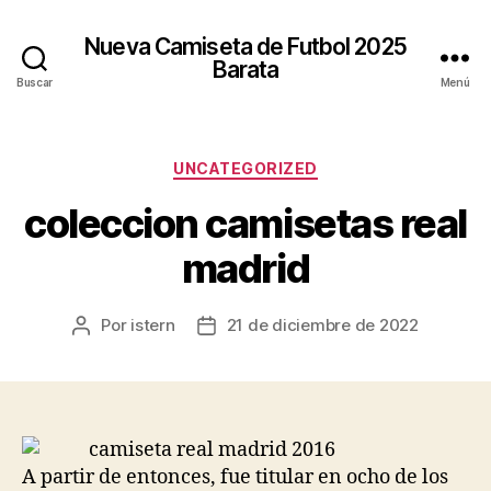
Nueva Camiseta de Futbol 2025
Barata
Buscar
Menú
Categorías
UNCATEGORIZED
coleccion camisetas real
madrid
Por
istern
21 de diciembre de 2022
Autor
Fecha
de
de
la
la
entrada
entrada
A partir de entonces, fue titular en ocho de los