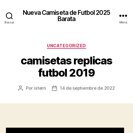
Nueva Camiseta de Futbol 2025
Barata
Buscar
Menú
Categorías
UNCATEGORIZED
camisetas replicas
futbol 2019
Por
istern
14 de septiembre de 2022
Autor
Fecha
de
de
la
la
entrada
entrada