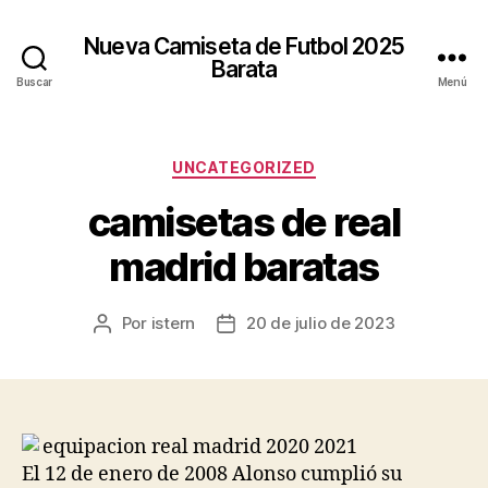
Nueva Camiseta de Futbol 2025
Barata
Buscar
Menú
Categorías
UNCATEGORIZED
camisetas de real
madrid baratas
Por
istern
20 de julio de 2023
Autor
Fecha
de
de
la
la
entrada
entrada
El 12 de enero de 2008 Alonso cumplió su